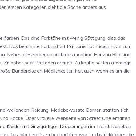
 den ersten Kategorien sieht die Sache anders aus.
ellfarben. Das sind Farbtöne mit wenig Sättigung, also das
ffekt. Das berühmte Farbinstitut Pantone hat Peach Fuzz zum
hton. Neben diesem liegen auch das maritime Horizon Blue und
 Zinnober oder Rottönen greifen. Zu knallig sollten allerdings
 große Bandbreite an Möglichkeiten her, auch wenn es um die
 und wallenden Kleidung. Modebewusste Damen statten sich
r und Röcke. Über virtuelle Webseite
von
S
treet
One erhalten
sind
Kleider mit einzigartigen Drapierungen
im Trend. Daneben
ie letztes Jahr bereits zu beobachten war. Lochstrickkleider, die