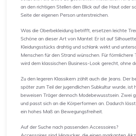
an den richtigen Stellen den Blick auf die Haut oder
Seite der eigenen Person unterstreichen.
Was die Oberbekleidung betrifft, ersetzen leichte Tr
Schöne an dieser Art von Mantel: Er ist auf Silhouet
Kleidungsstücks drahtig und schlank wirkt und untersc
Menschen für den Strand wünschen. Für förmlichere Te
wird dem klassischen Business-Look gerecht, ohne da
Zu den legeren Klassikern zählt auch die Jeans. Der b
später zum Teil der jugendlichen Subkultur wurde, ist 
beweisen Träger dennoch Modebewusstsein. Zwei große
und passt sich an die Körperformen an. Dadurch lässt 
ein hohes Maß an Bewegungsfreiheit.
Auf der Suche nach passenden Accessoires?
Accessoires sind Hingucker, die einen markanten Akze