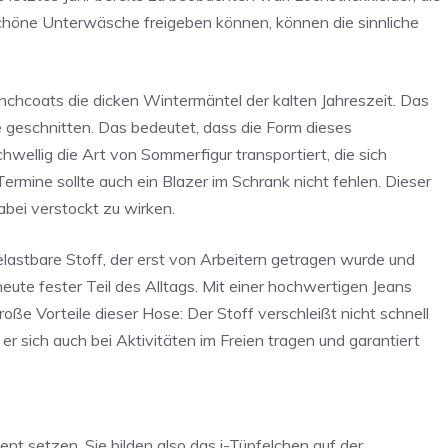
 schöne Unterwäsche freigeben können, können die sinnliche
enchcoats die dicken Wintermäntel der kalten Jahreszeit. Das
te geschnitten. Das bedeutet, dass die Form dieses
hwellig die Art von Sommerfigur transportiert, die sich
rmine sollte auch ein Blazer im Schrank nicht fehlen. Dieser
bei verstockt zu wirken.
elastbare Stoff, der erst von Arbeitern getragen wurde und
heute fester Teil des Alltags. Mit einer hochwertigen Jeans
 Vorteile dieser Hose: Der Stoff verschleißt nicht schnell
er sich auch bei Aktivitäten im Freien tragen und garantiert
nt setzen. Sie bilden also das i-Tüpfelchen auf der