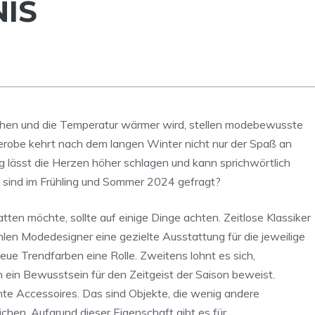
NIS
lühen und die Temperatur wärmer wird, stellen modebewusste
derobe kehrt nach dem langen Winter nicht nur der Spaß an
 lässt die Herzen höher schlagen und kann sprichwörtlich
 sind im Frühling und Sommer 2024 gefragt?
ten möchte, sollte auf einige Dinge achten. Zeitlose Klassiker
len Modedesigner eine gezielte Ausstattung für die jeweilige
eue Trendfarben eine Rolle. Zweitens lohnt es sich,
in Bewusstsein für den Zeitgeist der Saison beweist.
nte Accessoires. Das sind Objekte, die wenig andere
chen. Aufgrund dieser Eigenschaft gibt es für