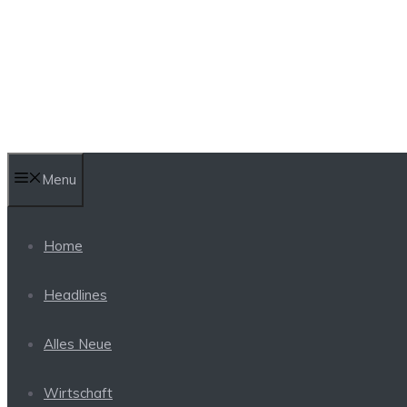
Skip
to
content
Menu
Home
Headlines
Alles Neue
Wirtschaft