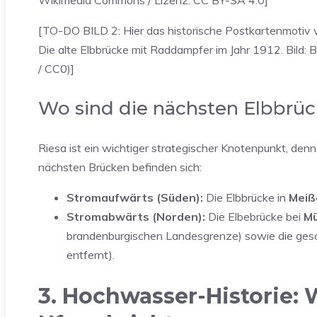
Wikimedia Commons / Lizenz: CC BY-SA 4.0]
[TO-DO BILD 2: Hier das historische Postkartenmotiv vo
Die alte Elbbrücke mit Raddampfer im Jahr 1912. Bild
/ CC0)]
Wo sind die nächsten Elbbrü
Riesa ist ein wichtiger strategischer Knotenpunkt, denn
nächsten Brücken befinden sich:
Stromaufwärts (Süden):
Die Elbbrücke in
Meiß
Stromabwärts (Norden):
Die Elbebrücke bei
Mü
brandenburgischen Landesgrenze) sowie die gesc
entfernt).
3. Hochwasser-Historie: 