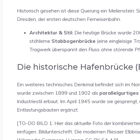
Historisch gesehen ist diese Querung ein Meilenstein: S
Dresden, der ersten deutschen Ferneisenbahn.
Architektur & Stil:
Die heutige Brücke wurde 200
stählerne
Stabbogenbrücke
(eine eingleisige T
Tragwerk überspannt den Fluss ohne störende Pfe
Die historische Hafenbrücke (
Ein weiteres technisches Denkmal befindet sich im Nor
wurde zwischen 1899 und 1902 als
parallelgurtige
Industriestil erbaut. Im April 1945 wurde sie gespren
Entlastungsbauten ergänzt.
[TO-DO BILD 1: Hier das aktuelle Foto der kombinier
einfügen. Bildunterschrift: Die modernen Riesaer Elbbr