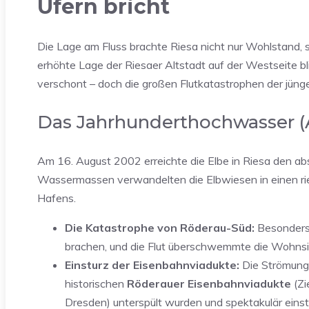
Ufern bricht
Die Lage am Fluss brachte Riesa nicht nur Wohlstand,
erhöhte Lage der Riesaer Altstadt auf der Westseite b
verschont – doch die großen Flutkatastrophen der jüng
Das Jahrhunderthochwasser (
Am 16. August 2002 erreichte die Elbe in Riesa den a
Wassermassen verwandelten die Elbwiesen in einen rie
Hafens.
Die Katastrophe von Röderau-Süd:
Besonders d
brachen, und die Flut überschwemmte die Wohnsi
Einsturz der Eisenbahnviadukte:
Die Strömung 
historischen
Röderauer Eisenbahnviadukte
(Zi
Dresden) unterspült wurden und spektakulär eins