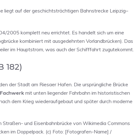
ie liegt auf der geschichtsträchtigen Bahnstrecke Leipzig–
4/2005 komplett neu errichtet. Es handelt sich um eine
rogbrücke kombiniert mit ausgedehnten Vorlandbrücken). Das
iler im Hauptstrom, was auch der Schifffahrt zugutekommt.
B 182)
den der Stadt am Riesaer Hafen. Die ursprüngliche Brücke
s Fachwerk
mit unten liegender Fahrbahn im historistischen
gt, nach dem Krieg wiederaufgebaut und später durch moderne
ten Straßen- und Eisenbahnbrücke von Wikimedia Commons
ücken im Doppelpack. (c) Foto: [Fotografen-Name] /