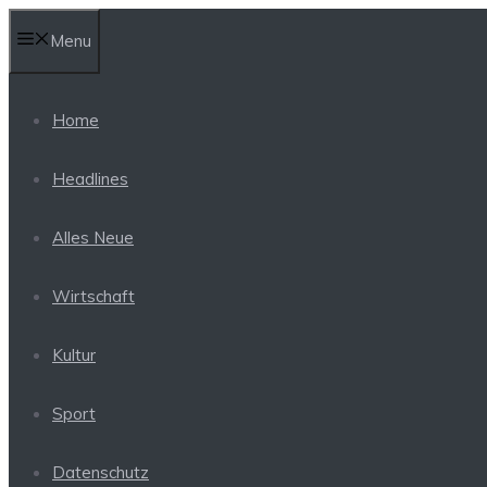
Skip
Menu
to
content
Home
Headlines
Alles Neue
Wirtschaft
Kultur
Sport
Datenschutz