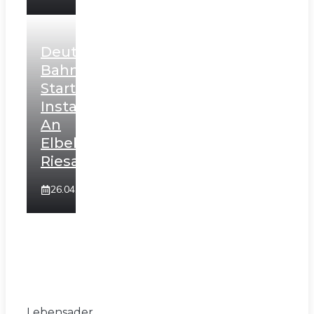
Deutsche
Bahn
Startet
Instandhaltung
An
Elbebrücke
Riesa
26.04.26
Lebensader,