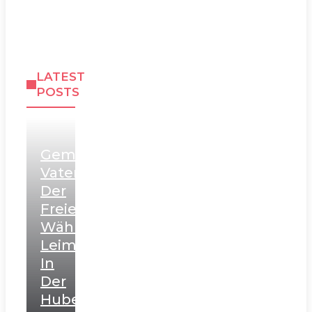
LATEST
POSTS
Gemütliches
Vatertagsfest
Der
Freien
Wähler
Leimen
In
Der
Hubertusklause