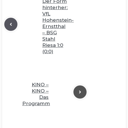
Der Form
hinterher:
VfL
Hohenstein-
Ernstthal
– BSG
Stahl
Riesa 1:0
(0:0)
KINO –
KINO –
Das
Programm