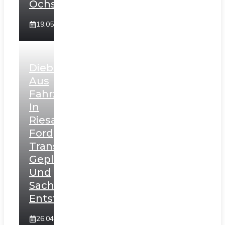
Ochsenbach
19.05.26
Diebstahl
Aus
Fahrzeug
In
Riesa:
Ford
Transit
Geplündert
Und
Sachschaden
Entstanden
26.04.26