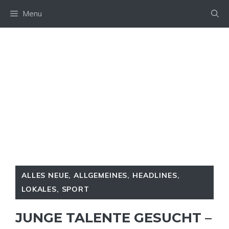
Skip
Menu
to
content
ALLES NEUE
,
ALLGEMEINES
,
HEADLINES
,
LOKALES
,
SPORT
JUNGE TALENTE GESUCHT –